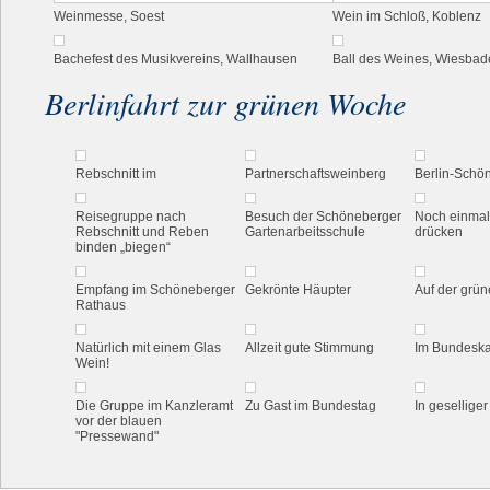
Weinmesse, Soest
Wein im Schloß, Koblenz
Bachefest des Musikvereins, Wallhausen
Ball des Weines, Wiesbad
Berlinfahrt zur grünen Woche
Rebschnitt im
Partnerschaftsweinberg
Berlin-Schö
Reisegruppe nach
Besuch der Schöneberger
Noch einmal
Rebschnitt und Reben
Gartenarbeitsschule
drücken
binden „biegen“
Empfang im Schöneberger
Gekrönte Häupter
Auf der grü
Rathaus
Natürlich mit einem Glas
Allzeit gute Stimmung
Im Bundeska
Wein!
Die Gruppe im Kanzleramt
Zu Gast im Bundestag
In gesellige
vor der blauen
"Pressewand"