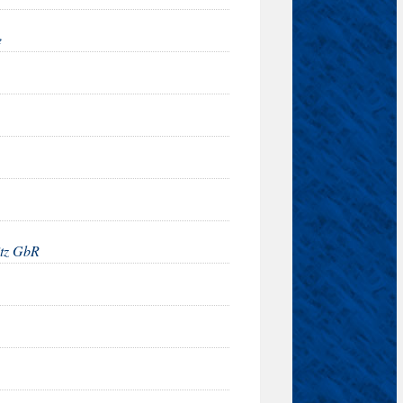
e
itz GbR