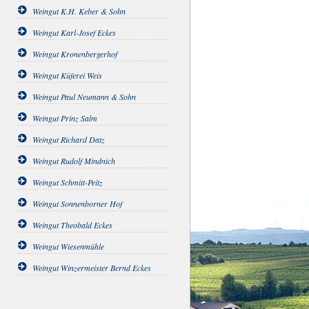
Weingut K.H. Keber & Sohn
Weingut Karl-Josef Eckes
Weingut Kronenbergerhof
Weingut Küferei Weis
Weingut Paul Neumann & Sohn
Weingut Prinz Salm
Weingut Richard Datz
Weingut Rudolf Mindnich
Weingut Schmitt-Peitz
Weingut Sonnenborner Hof
Weingut Theobald Eckes
Weingut Wiesenmühle
Weingut Winzermeister Bernd Eckes